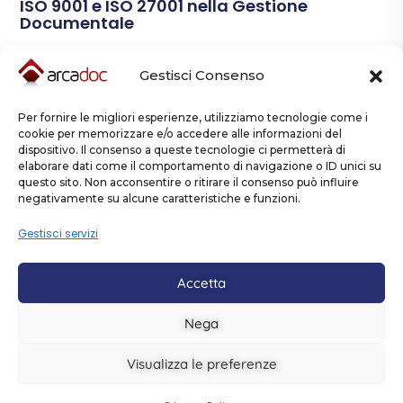
ISO 9001 e ISO 27001 nella Gestione
Documentale
Leggi Tutto
Gestisci Consenso
Per fornire le migliori esperienze, utilizziamo tecnologie come i
cookie per memorizzare e/o accedere alle informazioni del
dispositivo. Il consenso a queste tecnologie ci permetterà di
elaborare dati come il comportamento di navigazione o ID unici su
questo sito. Non acconsentire o ritirare il consenso può influire
negativamente su alcune caratteristiche e funzioni.
Contattaci
Gestisci servizi
Accetta
Nega
Copyright © Arcadoc è un prodotto creato e distribuito da
Aeffegroup Srl - via Dante Alighieri, 72, Calenzano - Firenze.
Visualizza le preferenze
Politica della Qualità
Politica della
P.iva 02325920482
-
Sicurezza delle informazioni
Privacy Policy
Cookie
-
-