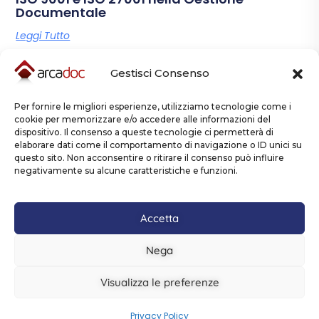
Documentale
Leggi Tutto
Gestisci Consenso
Per fornire le migliori esperienze, utilizziamo tecnologie come i
cookie per memorizzare e/o accedere alle informazioni del
dispositivo. Il consenso a queste tecnologie ci permetterà di
elaborare dati come il comportamento di navigazione o ID unici su
questo sito. Non acconsentire o ritirare il consenso può influire
Contattaci
negativamente su alcune caratteristiche e funzioni.
Accetta
Nega
Copyright © Arcadoc è un prodotto creato e distribuito da
Aeffegroup Srl - via Dante Alighieri, 72, Calenzano - Firenze.
Visualizza le preferenze
Politica della Qualità
Politica della
P.iva 02325920482
-
Sicurezza delle informazioni
Privacy Policy
Cookie
-
-
Privacy Policy