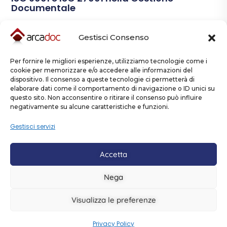
Documentale
Leggi Tutto
Gestisci Consenso
Per fornire le migliori esperienze, utilizziamo tecnologie come i
cookie per memorizzare e/o accedere alle informazioni del
dispositivo. Il consenso a queste tecnologie ci permetterà di
elaborare dati come il comportamento di navigazione o ID unici su
questo sito. Non acconsentire o ritirare il consenso può influire
negativamente su alcune caratteristiche e funzioni.
Contattaci
Gestisci servizi
Accetta
Nega
Copyright © Arcadoc è un prodotto creato e distribuito da
Aeffegroup Srl - via Dante Alighieri, 72, Calenzano - Firenze.
Visualizza le preferenze
Politica della Qualità
Politica della
P.iva 02325920482
-
Sicurezza delle informazioni
Privacy Policy
Cookie
-
-
Privacy Policy
Policy